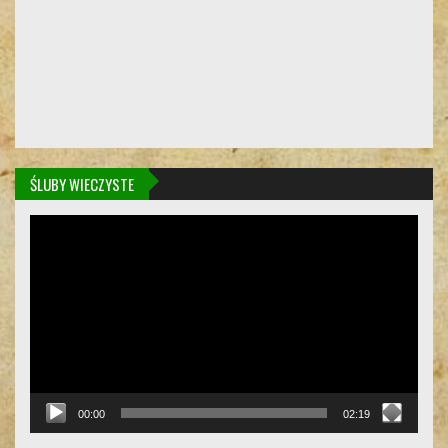
ŚLUBY WIECZYSTE
Odtwarzacz
video
00:00
02:19