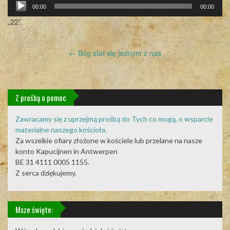
Odtwarzacz
00:00
00:00
plików
dźwiękowych
„22”.
Post
←
Bóg stał się jednym z nas
navigation
Z prośbą o pomoc
Zawracamy się z uprzejmą prośbą do Tych co mogą, o wsparcie
materialne naszego kościoła.
Za wszelkie ofiary złożone w kościele lub przelane na nasze
konto Kapucijnen in Antwerpen
BE 31 4111 0005 1155.
Z serca dziękujemy.
Msze święte: