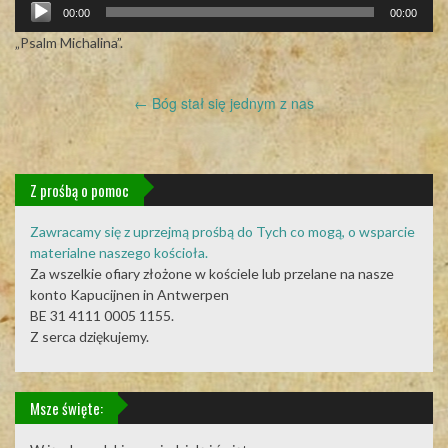
Odtwarzacz
00:00
00:00
plików
dźwiękowych
„Psalm Michalina”.
Post
←
Bóg stał się jednym z nas
navigation
Z prośbą o pomoc
Zawracamy się z uprzejmą prośbą do Tych co mogą, o wsparcie
materialne naszego kościoła.
Za wszelkie ofiary złożone w kościele lub przelane na nasze
konto Kapucijnen in Antwerpen
BE 31 4111 0005 1155.
Z serca dziękujemy.
Msze święte: