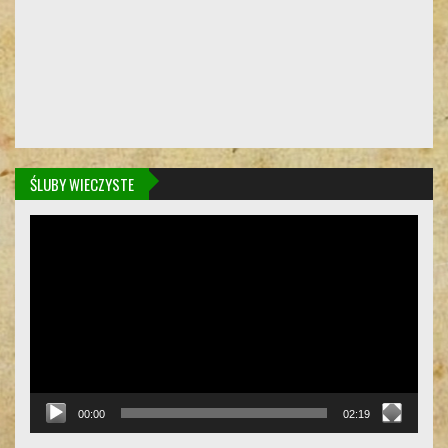
ŚLUBY WIECZYSTE
Odtwarzacz
video
00:00
02:19