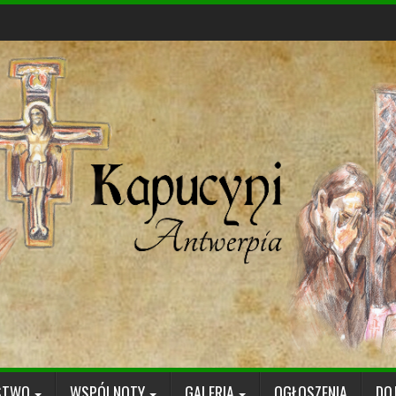
STWO
WSPÓLNOTY
GALERIA
OGŁOSZENIA
DO