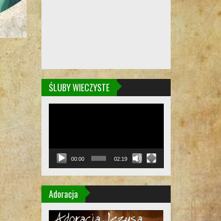
ŚLUBY WIECZYSTE
Odtwarzacz
video
00:00
02:19
Adoracja