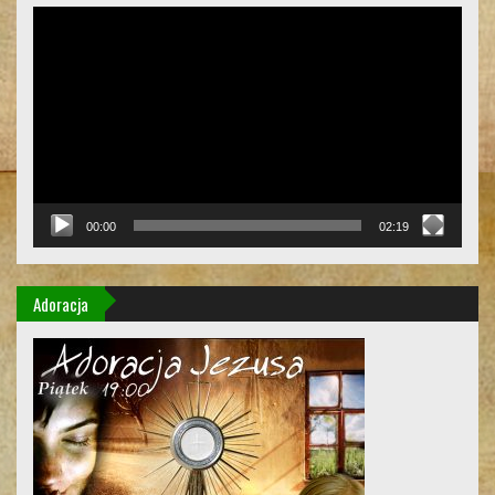
Odtwarzacz
video
00:00
02:19
Adoracja