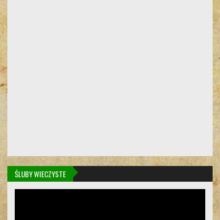
ŚLUBY WIECZYSTE
Odtwarzacz
video