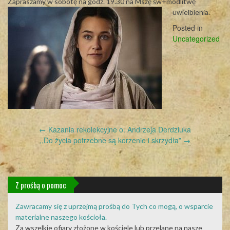
Zapraszamy w sobotę na godz. 19.30 na Mszę św+modlitwę
uwielbienia.
Posted in
Uncategorized
Post
←
Kazania rekolekcyjne o. Andrzeja Derdziuka
navigation
,,Do życia potrzebne są korzenie i skrzydła”
→
Z prośbą o pomoc
Zawracamy się z uprzejmą prośbą do Tych co mogą, o wsparcie
materialne naszego kościoła.
Za wszelkie ofiary złożone w kościele lub przelane na nasze