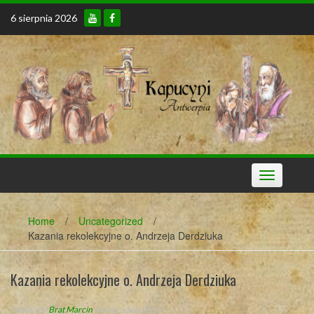
Skip
6 sierpnia 2026
to
content
Toggle
navigation
Home
/
Uncategorized
/
Kazania rekolekcyjne o. Andrzeja Derdziuka
Kazania rekolekcyjne o. Andrzeja Derdziuka
Posted By
Brat Marcin
on 4 grudnia 2016