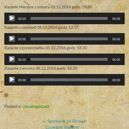
Kazanie Maryjne z soboty 03.12.2016 godz. 19.30
Odtwarzacz
00:00
00:00
plików
dźwiękowych
Kazanie z niedzieli 04.12.2016 godz. 12.15
Odtwarzacz
00:00
00:00
plików
dźwiękowych
Kazanie z poniedziałku 05.12.2016 godz. 18.30
Odtwarzacz
00:00
00:00
plików
dźwiękowych
Kazanie z wtorku 06.12.2016 godz. 18.30
Odtwarzacz
00:00
00:00
plików
dźwiękowych
Posted in
Uncategorized
Post
←
Spotkanie ze Słowem
navigation
Czuwanie Maryjne
→