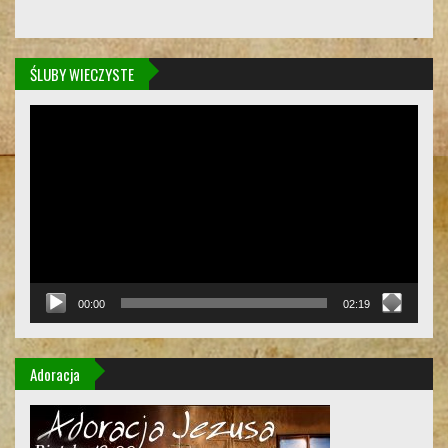
ŚLUBY WIECZYSTE
Odtwarzacz
video
00:00
02:19
Adoracja