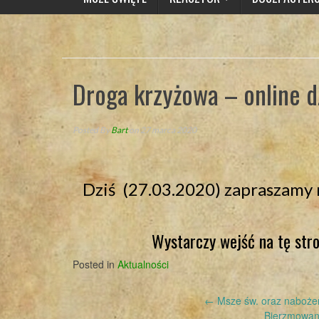
Droga krzyżowa – online dz
Posted By
Bart
on 27 marca 2020
Dziś (27.03.2020) zapraszamy 
Wystarczy wejść na tę stro
Posted in
Aktualności
Post
←
Msze św. oraz nabożeń
Bierzmowani