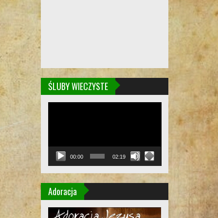
ŚLUBY WIECZYSTE
Odtwarzacz
video
00:00
02:19
Adoracja