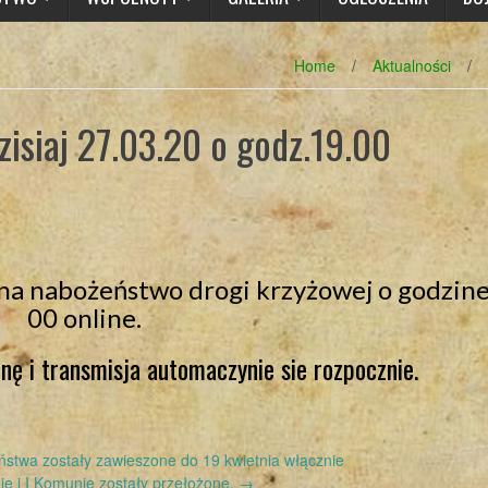
Home
/
Aktualności
/
isiaj 27.03.20 o godz.19.00
na nabożeństwo drogi krzyżowej o godzine
00 online.
nę i transmisja automaczynie sie rozpocznie.
stwa zostały zawieszone do 19 kwietnia włącznie
e i I Komunie zostały przełożone.
→