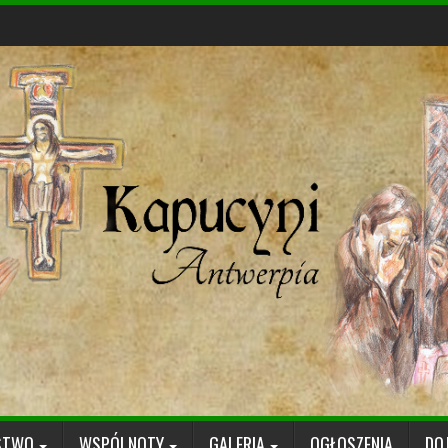
STWO
WSPÓLNOTY
GALERIA
OGŁOSZENIA
DO