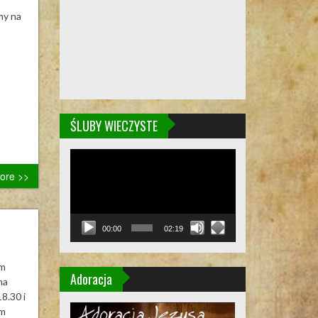
my na
ŚLUBY WIECZYSTE
Odtwarzacz
video
ore >>
00:00
02:19
ym
Adoracja
na
8.30 i
em