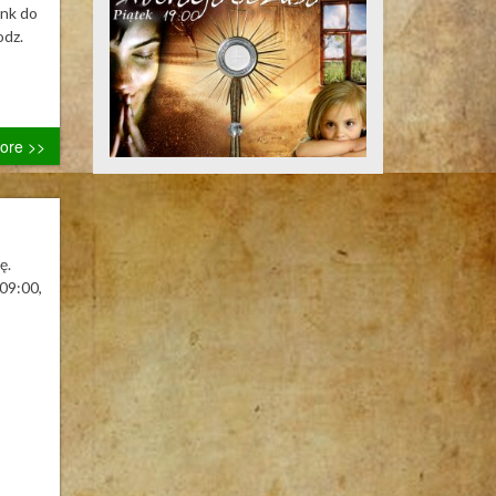
ink do
odz.
ore >>
ę.
09:00,