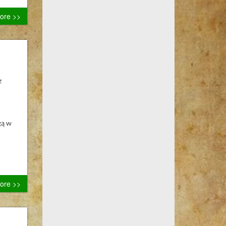
ore >>
z
gą w
ore >>