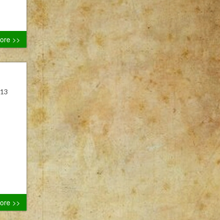
ore >>
 13
ore >>