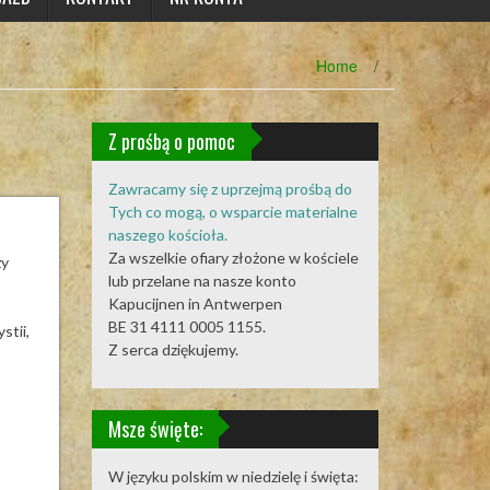
Home
/
Z prośbą o pomoc
Zawracamy się z uprzejmą prośbą do
Tych co mogą, o wsparcie materialne
naszego kościoła.
Za wszelkie ofiary złożone w kościele
zy
lub przelane na nasze konto
Kapucijnen in Antwerpen
BE 31 4111 0005 1155.
tii,
Z serca dziękujemy.
Msze święte:
W języku polskim w niedzielę i święta: