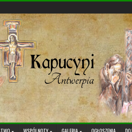
STWO
WSPÓLNOTY
GALERIA
OGŁOSZENIA
DO