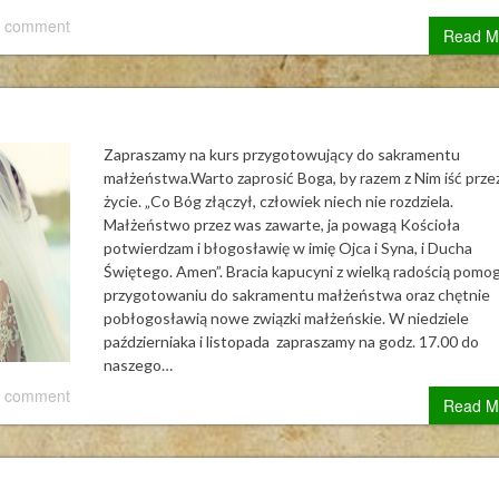
 comment
Read M
Zapraszamy na kurs przygotowujący do sakramentu
małżeństwa.Warto zaprosić Boga, by razem z Nim iść prze
życie. „Co Bóg złączył, człowiek niech nie rozdziela.
Małżeństwo przez was zawarte, ja powagą Kościoła
potwierdzam i błogosławię w imię Ojca i Syna, i Ducha
Świętego. Amen”. Bracia kapucyni z wielką radością pomo
przygotowaniu do sakramentu małżeństwa oraz chętnie
pobłogosławią nowe związki małżeńskie. W niedziele
październiaka i listopada zapraszamy na godz. 17.00 do
naszego…
 comment
Read M