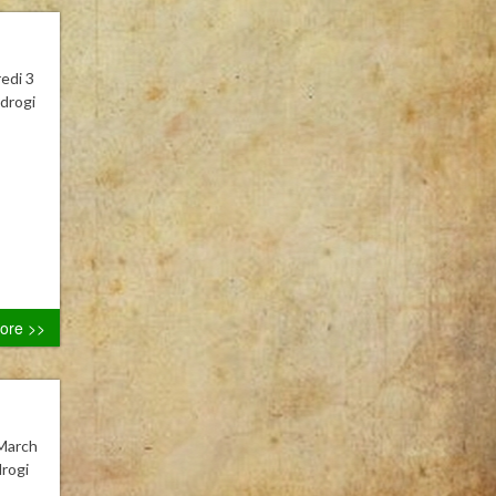
edi 3
drogi
ore >>
 March
rogi