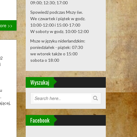
09:00; 12:30; 17:00
Spowiedź podczas Mszy św.
We czwartek i piątek w godz.
10:00-12:00 i 15:00-17:00
ore >>
W soboty w godz. 10:00-12:00
Msze w języku niderlandzkim:
poniedziałek - piątek: 07:30
we wtorek także o 15:00
02
sobota o 18:00
i
Wyszukaj
tu
.
jącej,
Facebook