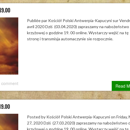
.19.00
Publiée par Kościół Polski Antwerpia-Kapucyni sur Vendr
avril 2020 Dziś (03.04.2020) zapraszamy na nabożeństwo 
krzyżowej o godzine 19. 00 online. Wystarczy wejść na tę
stronę i transmisja automaczynie sie rozpocznie.
 comment
Read M
19.00
Posted by Kościół Polski Antwerpia-Kapucyni on Friday,
27, 2020 Dziś (27.03.2020) zapraszamy na nabożeństwo d
krzyżowej o godzine 19. 00 online. Wystarczy wejść na tę