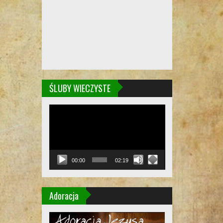
ŚLUBY WIECZYSTE
Odtwarzacz
video
00:00
02:19
Adoracja