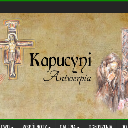
STWO
WSPÓLNOTY
GALERIA
OGŁOSZENIA
DO