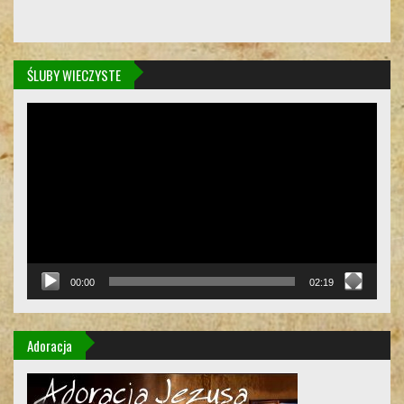
ŚLUBY WIECZYSTE
Odtwarzacz
video
00:00
02:19
Adoracja