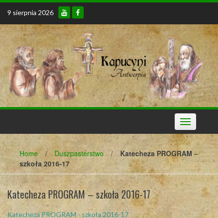
Skip
9 sierpnia 2026
to
content
Toggle
navigation
Home
/
Duszpasterstwo
/
Katecheza PROGRAM –
szkoła 2016-17
Katecheza PROGRAM – szkoła 2016-17
Katecheza PROGRAM - szkoła 2016-17