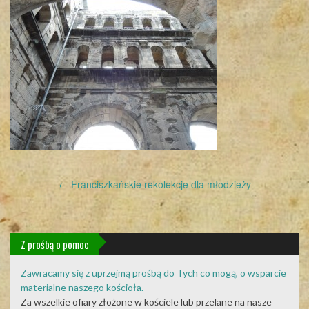
Post
←
Franciszkańskie rekolekcje dla młodzieży
navigation
Z prośbą o pomoc
Zawracamy się z uprzejmą prośbą do Tych co mogą, o wsparcie
materialne naszego kościoła.
Za wszelkie ofiary złożone w kościele lub przelane na nasze