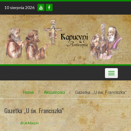
Skip
10 sierpnia 2026
to
content
Toggle
navigation
Home
/
Aktualności
/
Gazetka ,,U św. Franciszka”
Gazetka ,,U św. Franciszka”
Posted By
Brat Marcin
on 29 lipca 2025