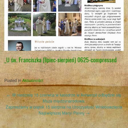
_U św. Franciszka (lipiec-sierpień) 0625-compressed
Posted in
Aktualności
Post
←
W niedzielę 15 czerwca w katedrze w Antwerpii odbędzie się
navigation
Msza międzynarodowa.
Zapraszamy w piątek 15 sierpnia na Uroczystość Wniebowzięcia
Najświętszej Maryi Panny
→