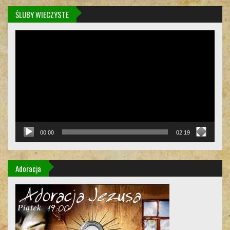
ŚLUBY WIECZYSTE
Odtwarzacz
video
00:00
02:19
Adoracja