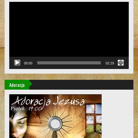
Odtwarzacz
video
00:00
02:19
Adoracja