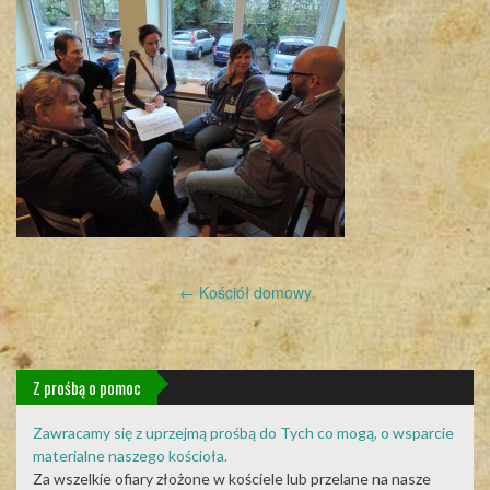
Post
←
Kościół domowy
navigation
Z prośbą o pomoc
Zawracamy się z uprzejmą prośbą do Tych co mogą, o wsparcie
materialne naszego kościoła.
Za wszelkie ofiary złożone w kościele lub przelane na nasze