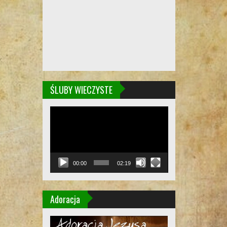
ŚLUBY WIECZYSTE
Odtwarzacz
video
00:00
02:19
Adoracja