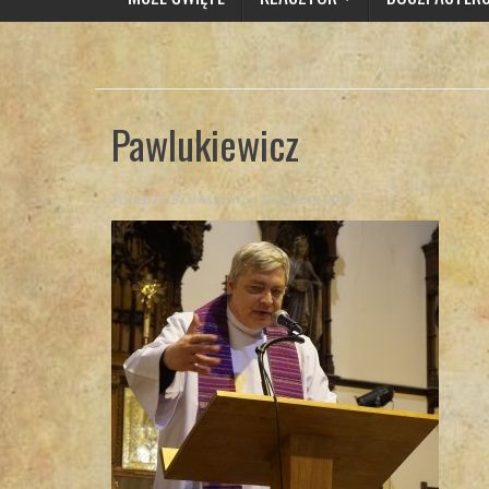
Pawlukiewicz
Posted By
Brat Marcin
on 12 grudnia 2015