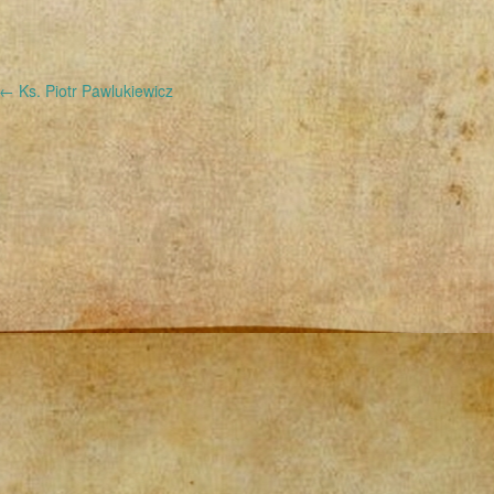
←
Ks. Piotr Pawlukiewicz