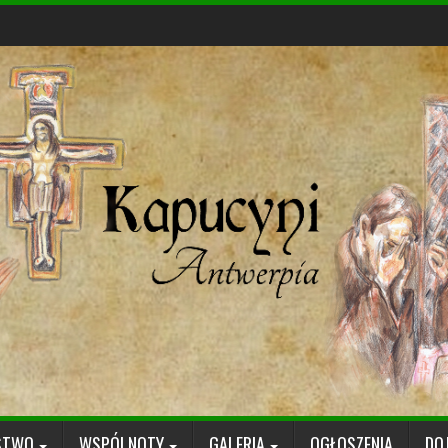
STWO
WSPÓLNOTY
GALERIA
OGŁOSZENIA
DO