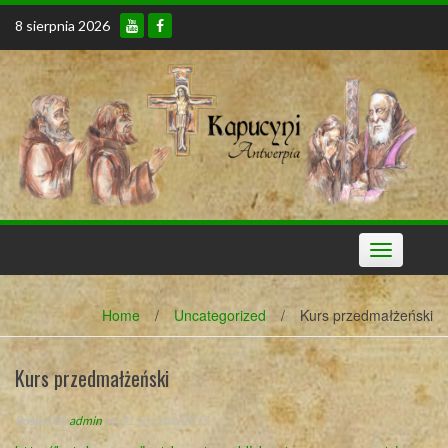
Skip
8 sierpnia 2026
to
content
Toggle
navigation
Home
/
Uncategorized
/
Kurs przedmałżeński
Kurs przedmałżeński
Posted By
admin
on 31 stycznia 2015