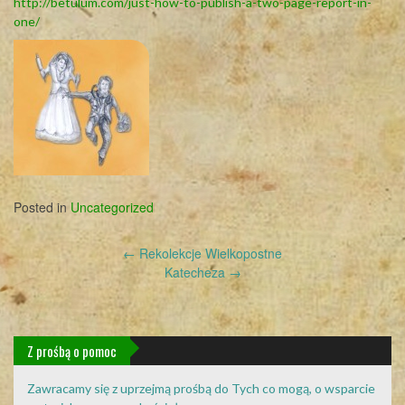
http://betulum.com/just-how-to-publish-a-two-page-report-in-
one/
Posted in
Uncategorized
Post
←
Rekolekcje Wielkopostne
navigation
Katecheza
→
Z prośbą o pomoc
Zawracamy się z uprzejmą prośbą do Tych co mogą, o wsparcie