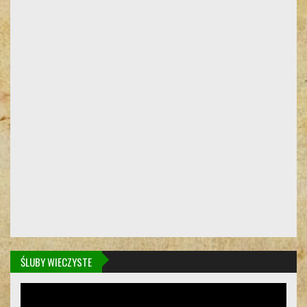
ŚLUBY WIECZYSTE
Odtwarzacz
video