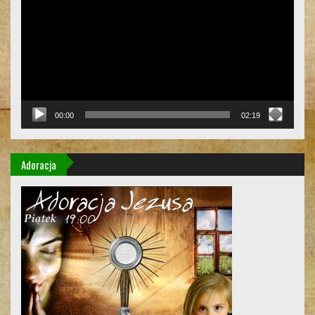
00:00
02:19
Adoracja