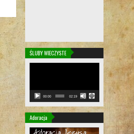
ŚLUBY WIECZYSTE
Odtwarzacz
video
00:00
02:19
Adoracja