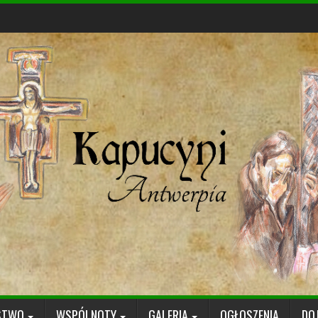
STWO
WSPÓLNOTY
GALERIA
OGŁOSZENIA
DO