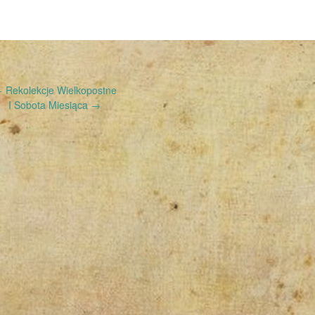
←
Rekolekcje Wielkopostne
I Sobota Miesiąca
→