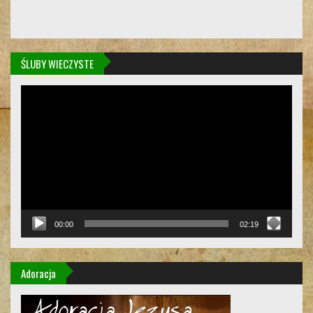
ŚLUBY WIECZYSTE
Odtwarzacz
video
00:00
02:19
Adoracja