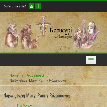
Skip
6 sierpnia 2026
to
content
Toggle
navigation
Home
/
Aktualności
/
Najświętszej Maryi Panny Różańcowej
Najświętszej Maryi Panny Różańcowej
Posted By
Brat Marcin
on 6 października 2025