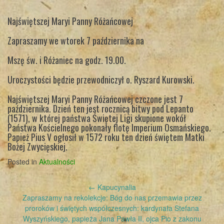
Najświętszej Maryi Panny Różańcowej
Zapraszamy we wtorek 7 października na
Mszę św. i Różaniec na godz. 19.00.
Uroczystości będzie przewodniczył o. Ryszard Kurowski.
Najświętszej Maryi Panny Różańcowej czczone jest 7
października. Dzień ten jest rocznicą bitwy pod Lepanto
(1571), w której państwa Świętej Ligi skupione wokół
Państwa Kościelnego pokonały flotę Imperium Osmańskiego.
Papież Pius V ogłosił w 1572 roku ten dzień świętem Matki
Bożej Zwycięskiej.
Posted in
Aktualności
Post
←
Kapucynalia
navigation
Zapraszamy na rekolekcje: Bóg do nas przemawia przez
proroków i świętych współczesnych: kardynała Stefana
Wyszyńskiego, papieża Jana Pawła II, ojca Pio z zakonu