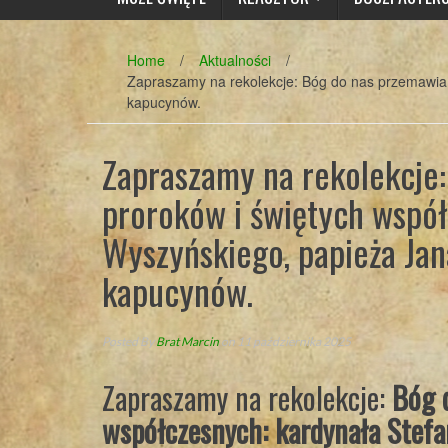
Home
/
Aktualności
/
Zapraszamy na rekolekcje: Bóg do nas przemawia 
kapucynów.
Zapraszamy na rekolekcje
proroków i świętych współ
Wyszyńskiego, papieża Jana
kapucynów.
Posted By
Brat Marcin
on 11 października 2025
Zapraszamy na rekolekcje:
Bóg 
współczesnych: kardynała Stefan