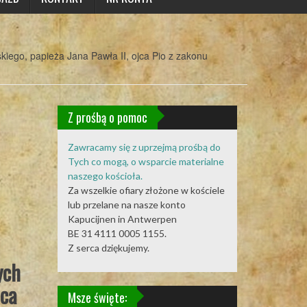
iego, papieża Jana Pawła II, ojca Pio z zakonu
Z prośbą o pomoc
Zawracamy się z uprzejmą prośbą do
Tych co mogą, o wsparcie materialne
naszego kościoła.
Za wszelkie ofiary złożone w kościele
lub przelane na nasze konto
Kapucijnen in Antwerpen
BE 31 4111 0005 1155.
Z serca dziękujemy.
ych
jca
Msze święte: