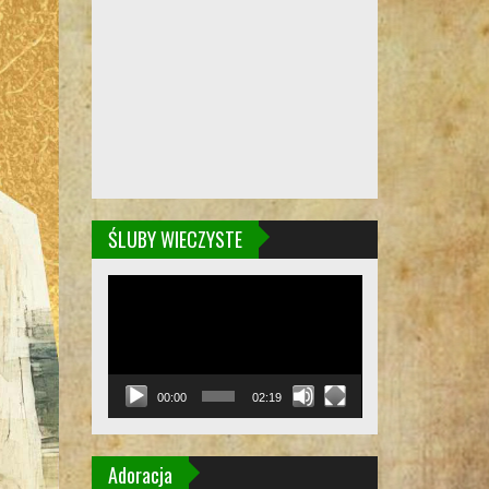
ŚLUBY WIECZYSTE
Odtwarzacz
video
00:00
02:19
Adoracja