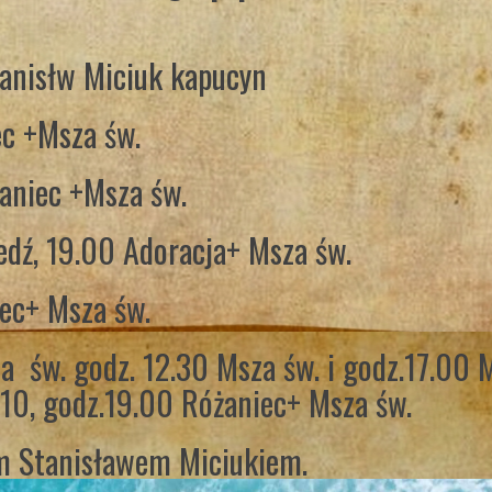
tanisłw Miciuk kapucyn
ec +Msza św.
aniec +Msza św.
edź, 19.00 Adoracja+ Msza św.
ec+ Msza św.
a św. godz. 12.30 Msza św. i godz.17.00 
.10, godz.19.00 Różaniec+ Msza św.
em Stanisławem Miciukiem.