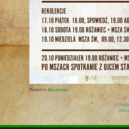
Posted in
Aktualności
Post
←
Najśw
Urocz
navigation