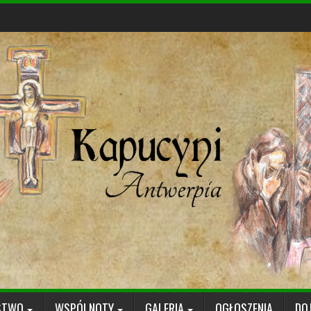
STWO
WSPÓLNOTY
GALERIA
OGŁOSZENIA
DO