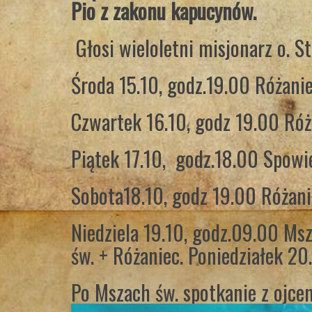
Pio z zakonu kapucynów.
Głosi wieloletni misjonarz o. S
Środa 15.10, godz.19.00 Różani
Czwartek 16.10, godz 19.00 Róż
Piątek 17.10, godz.18.00 Spowi
Sobota18.10, godz 19.00 Różani
Niedziela 19.10, godz.09.00 Msz
św. + Różaniec. Poniedziałek 20
Po Mszach św. spotkanie z ojc