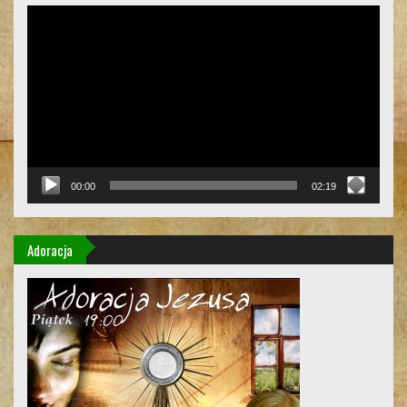
Odtwarzacz
video
00:00
02:19
Adoracja