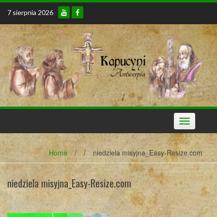
Skip
7 sierpnia 2026
to
content
Toggle
navigation
Home
/
/
niedziela misyjna_Easy-Resize.com
niedziela misyjna_Easy-Resize.com
Posted By
Brat Marcin
on 20 września 2023