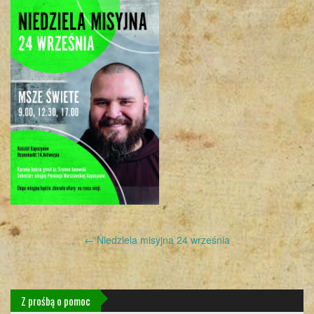
Post
←
Niedziela misyjna 24 września
navigation
Z prośbą o pomoc