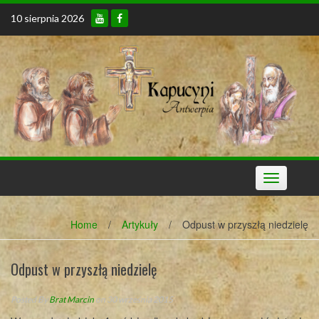
Skip
10 sierpnia 2026
to
content
Toggle
navigation
Home
/
Artykuły
/
Odpust w przyszłą niedzielę
Odpust w przyszłą niedzielę
Posted By
Brat Marcin
on 30 września 2015