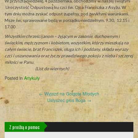
W przyszłą niedzielę, 4 października, obchodzimy w naszej świątyni
Uroczystość Odpustową ku czci św. Ojca Franciszka z Asyżu. W
tym dniu można zyskać odpust zupełny, pod zwykłymi warunkami.
Msze św. sprawowane będą w porządku niedzielnym. 9.30, 12.15 i
17.00
Wszystkim chrześcijanom – żyjącym w zakonie, duchownym i
świeckim, mężczyznom i kobietom, wszystkim, którzy mieszkają na
całym świecie, brat Franciszek, sługa ich i poddany, składa wyrazy
czci i uszanowania oraz życzy prawdziwego pokoju z nieba i szczerej
miłości w Panu.
(List do wiernych)
Posted in
Artykuły
Post
←
Wyjazd na Golgotę Młodych
navigation
Usłyszeć głos Boga
→
Z prośbą o pomoc