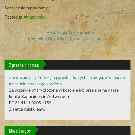
Serdecznie zapraszamy !
Posted in
Aktualności
Post
←
Rekolekcje Wielkopostne
navigation
Posłuchaj Rekolekcje Księdza Jerzego
→
Z prośbą o pomoc
Zawracamy się z uprzejmą prośbą do Tych co mogą, o wsparcie
materialne naszego kościoła.
Za wszelkie ofiary złożone w kościele lub przelane na nasze
konto Kapucijnen in Antwerpen
BE 31 4111 0005 1155.
Z serca dziękujemy.
Msze święte: