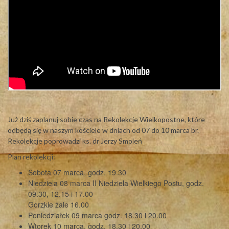
Już dziś zaplanuj sobie czas na Rekolekcje Wielkopostne, które
odbędą się w naszym kościele w dniach od 07 do 10 marca br.
Rekolekcje poprowadzi ks. dr Jerzy Smoleń
Plan rekolekcji:
Sobota 07 marca, godz. 19.30
Niedziela 08 marca II Niedziela Wielkiego Postu, godz.
09.30, 12.15 i 17.00
Gorzkie żale 16.00
Poniedziałek 09 marca godz. 18.30 i 20.00
Wtorek 10 marca, godz. 18.30 i 20.00