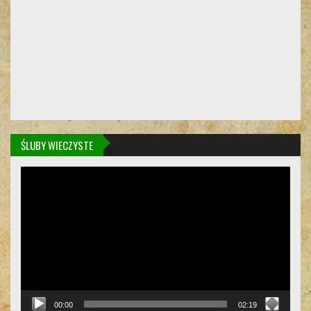
ŚLUBY WIECZYSTE
Odtwarzacz
video
00:00
02:19