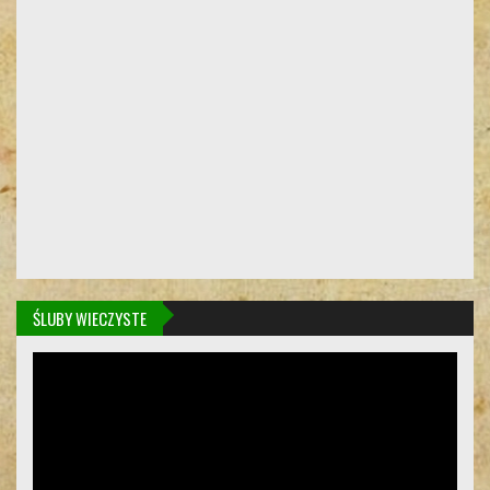
ŚLUBY WIECZYSTE
Odtwarzacz
video