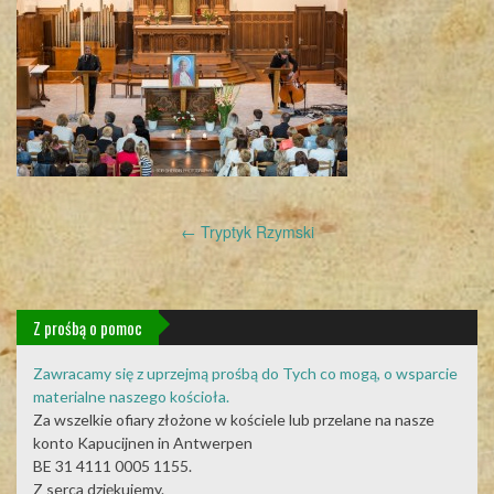
Post
←
Tryptyk Rzymski
navigation
Z prośbą o pomoc
Zawracamy się z uprzejmą prośbą do Tych co mogą, o wsparcie
materialne naszego kościoła.
Za wszelkie ofiary złożone w kościele lub przelane na nasze
konto Kapucijnen in Antwerpen
BE 31 4111 0005 1155.
Z serca dziękujemy.