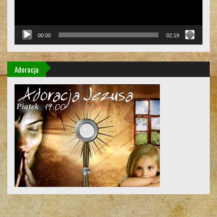
00:00
02:19
Adoracja