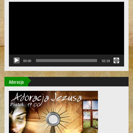
Odtwarzacz
video
00:00
02:19
Adoracja