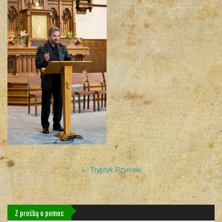
Post
←
Tryptyk Rzymski
navigation
Z prośbą o pomoc