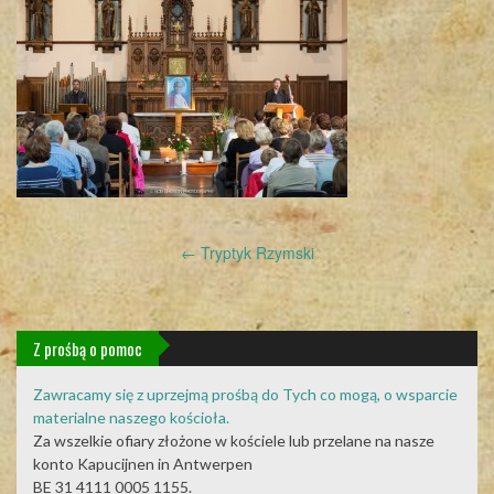
Post
←
Tryptyk Rzymski
navigation
Z prośbą o pomoc
Zawracamy się z uprzejmą prośbą do Tych co mogą, o wsparcie
materialne naszego kościoła.
Za wszelkie ofiary złożone w kościele lub przelane na nasze
konto Kapucijnen in Antwerpen
BE 31 4111 0005 1155.