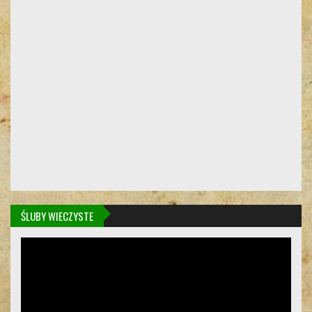
ŚLUBY WIECZYSTE
Odtwarzacz
video