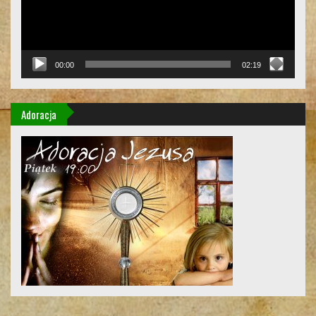
00:00
02:19
Adoracja