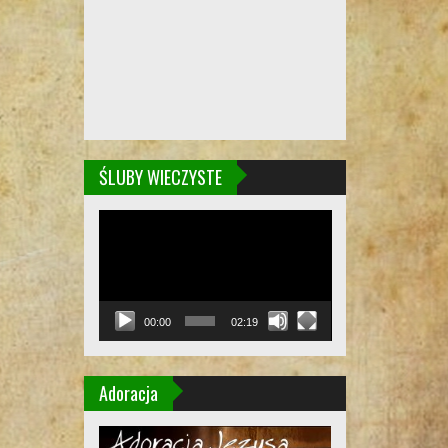
ŚLUBY WIECZYSTE
Odtwarzacz
video
00:00
02:19
Adoracja