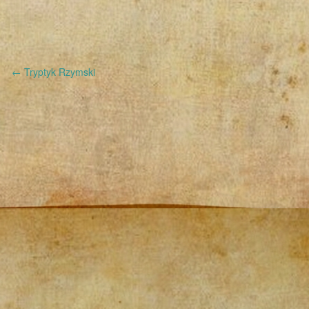
←
Tryptyk Rzymski