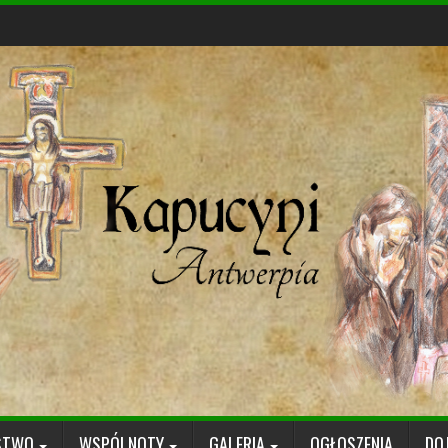
STWO
WSPÓLNOTY
GALERIA
OGŁOSZENIA
DO