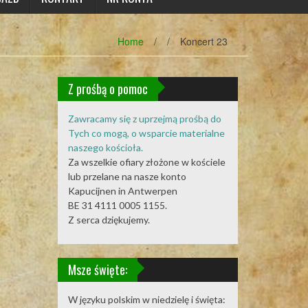
Home
/
/
Koncert 23
Z prośbą o pomoc
Zawracamy się z uprzejmą prośbą do
Tych co mogą, o wsparcie materialne
naszego kościoła.
Za wszelkie ofiary złożone w kościele
lub przelane na nasze konto
Kapucijnen in Antwerpen
BE 31 4111 0005 1155.
Z serca dziękujemy.
Msze święte:
W języku polskim w niedzielę i święta: