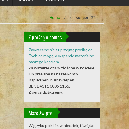
Home
/
/
Koncert 27
Z prośbą o pomoc
Zawracamy się z uprzejmą prośbą do
Tych co mogą, o wsparcie materialne
naszego kościoła.
Za wszelkie ofiary złożone w kościele
lub przelane na nasze konto
Kapucijnen in Antwerpen
BE 31 4111 0005 1155.
Z serca dziękujemy.
Msze święte:
W języku polskim w niedzielę i święta: