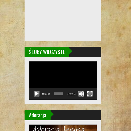
ŚLUBY WIECZYSTE
Odtwarzacz
video
00:00
02:19
Adoracja