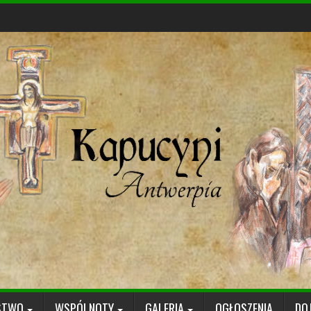
STWO
WSPÓLNOTY
GALERIA
OGŁOSZENIA
DO