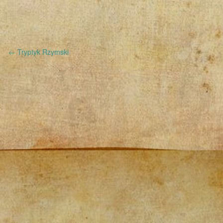
←
Tryptyk Rzymski