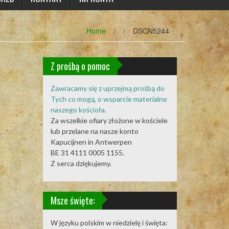
Home
/
/
DSCN5244
Z prośbą o pomoc
Zawracamy się z uprzejmą prośbą do
Tych co mogą, o wsparcie materialne
naszego kościoła.
Za wszelkie ofiary złożone w kościele
lub przelane na nasze konto
Kapucijnen in Antwerpen
BE 31 4111 0005 1155.
Z serca dziękujemy.
Msze święte:
W języku polskim w niedzielę i święta: