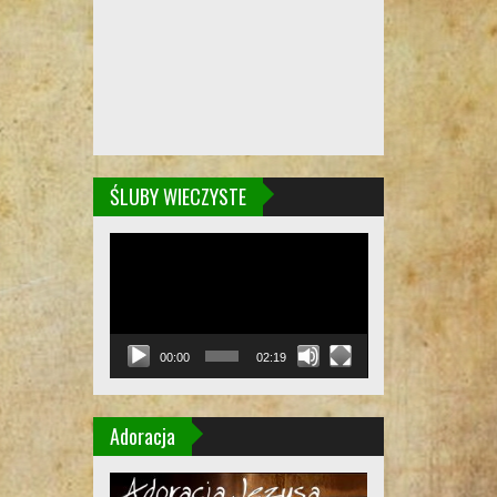
ŚLUBY WIECZYSTE
Odtwarzacz
video
00:00
02:19
Adoracja