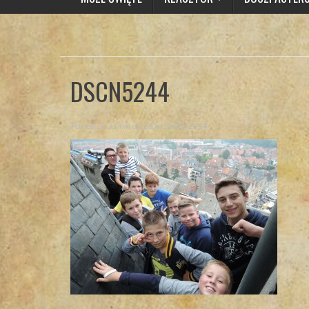
DSCN5244
Posted By
admin
on 26 września 2014