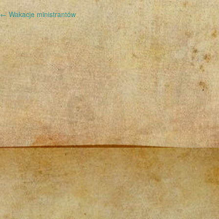
←
Wakacje ministrantów