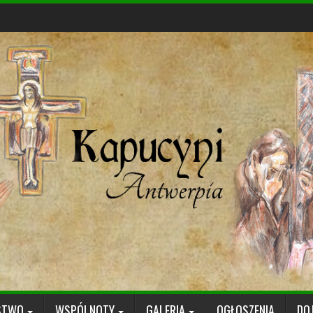
STWO
WSPÓLNOTY
GALERIA
OGŁOSZENIA
DO