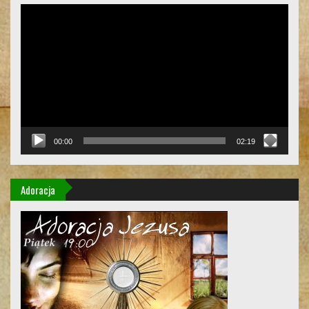
Odtwarzacz
video
00:00
02:19
Adoracja