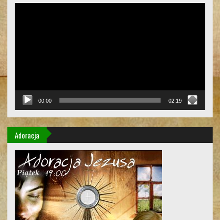
Odtwarzacz
video
00:00
02:19
Adoracja