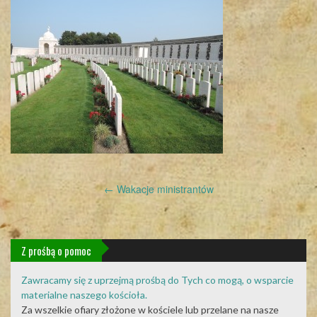
Post
←
Wakacje ministrantów
navigation
Z prośbą o pomoc
Zawracamy się z uprzejmą prośbą do Tych co mogą, o wsparcie
materialne naszego kościoła.
Za wszelkie ofiary złożone w kościele lub przelane na nasze