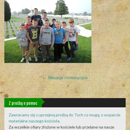
Post
←
Wakacje ministrantów
navigation
Z prośbą o pomoc
Zawracamy się z uprzejmą prośbą do Tych co mogą, o wsparcie
materialne naszego kościoła.
Za wszelkie ofiary złożone w kościele lub przelane na nasze