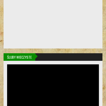
ŚLUBY WIECZYSTE
Odtwarzacz
video