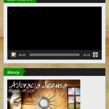
Odtwarzacz
video
00:00
02:19
Adoracja