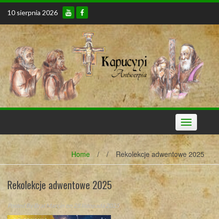
Skip
10 sierpnia 2026
to
content
Toggle
navigation
Home
/
/
Rekolekcje adwentowe 2025
Rekolekcje adwentowe 2025
Posted By
Brat Marcin
on 28 listopada 2025