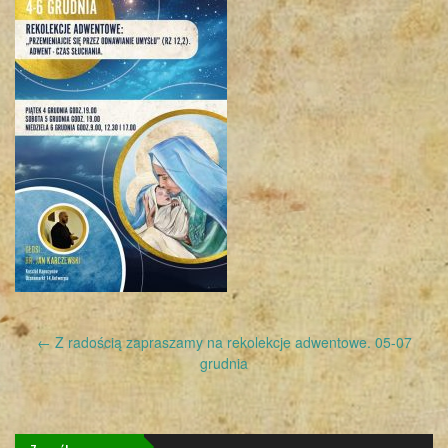
Post
←
Z radością zapraszamy na rekolekcje adwentowe. 05-07
navigation
grudnia