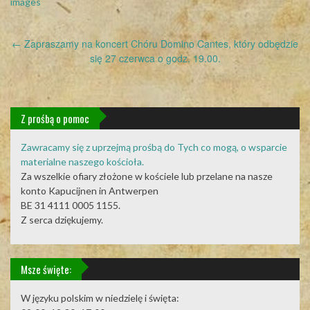
images
Post
←
Zapraszamy na koncert Chóru Domino Cantes, który odbędzie
navigation
się 27 czerwca o godz. 19.00.
Z prośbą o pomoc
Zawracamy się z uprzejmą prośbą do Tych co mogą, o wsparcie
materialne naszego kościoła.
Za wszelkie ofiary złożone w kościele lub przelane na nasze
konto Kapucijnen in Antwerpen
BE 31 4111 0005 1155.
Z serca dziękujemy.
Msze święte:
W języku polskim w niedzielę i święta: