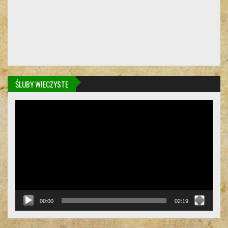
ŚLUBY WIECZYSTE
Odtwarzacz
video
00:00
02:19