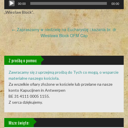
Odtwarzacz
00:00
00:00
plików
dźwiękowych
„Wiesław Block”.
Post
←
Zapraszamy w niedzielę na Eucharystię i kazania br. dr
navigation
Wiesława Block OFM Cap
Z prośbą o pomoc
Zawracamy się z uprzejmą prośbą do Tych co mogą, o wsparcie
materialne naszego kościoła.
Za wszelkie ofiary złożone w kościele lub przelane na nasze
konto Kapucijnen in Antwerpen
BE 31 4111 0005 1155.
Z serca dziękujemy.
Msze święte: