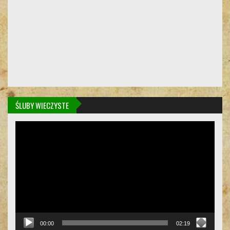
ŚLUBY WIECZYSTE
Odtwarzacz
video
00:00
02:19