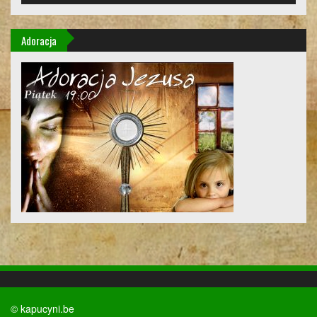
Adoracja
© kapucyni.be