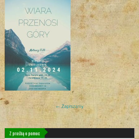
Post
←
Zaprszamy
navigation
Z prośbą o pomoc