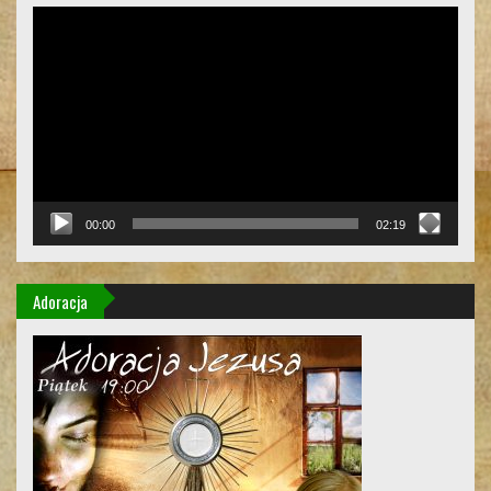
Odtwarzacz
video
00:00
02:19
Adoracja