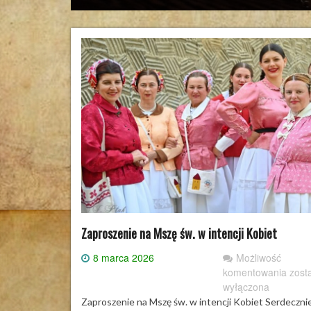
Zaproszenie na Mszę św. w intencji Kobiet
8 marca 2026
Możliwość
Zapr
komentowania
zost
na
wyłączona
Msz
Zaproszenie na Mszę św. w intencji Kobiet ​Serdeczni