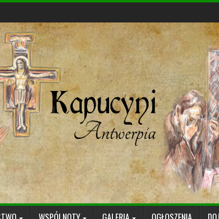
STWO
WSPÓLNOTY
GALERIA
OGŁOSZENIA
DO