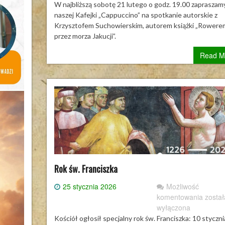
sobot
W najbliższą sobotę 21 lutego o godz. 19.00 zapraszam
21
naszej Kafejki „Cappuccino” na spotkanie autorskie z
lutego
Krzysztofem Suchowierskim, autorem książki „Rowere
o
przez morza Jakucji”.
godz.
Read M
19.00
zapra
do
nasze
Kafejk
„Capp
na
spotka
autors
z
Krzys
Rok św. Franciszka
Sucho
autor
25 stycznia 2026
Możliwość
książk
Rok
komentowania
został
„Row
św.
wyłączona
przez
Franc
Kościół ogłosił specjalny rok św. Franciszka: 10 styczni