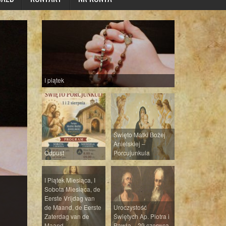
I piątek
Święto Matki Bożej
Anielskiej –
Odpust
Porcujunkula
I Piątek Miesiąca, I
Sobota Miesiąca, de
Eerste Vrijdag van
de Maand, de Eerste
Uroczystość
Zaterdag van de
Świętych Ap. Piotra i
Maand
Pawła – 29 czerwca