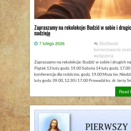
Zapraszamy na rekolekcje: Budzić w sobie i drugi
nadzieję
7 lutego 2026
Możliwość
Zapr
komentowania
zost
na
wyłączona
rekol
Zapraszamy na rekolekcje: Budzić w sobie i drugich na
Budz
Piątek 13 luty godz. 19.00 Sobota 14 luty godz. 17.00
w
konferencja dla rodziców, godz. 19.00 Msza św. Niedzi
sobi
luty godz. 09.00, 12.30 i 17.00 Prowadzi ks. dr Jerzy 
i
Read 
drug
nadz