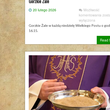
Gorzkie Żale
20 lutego 2026
Możliwość
Gorz
komentowania
zost
Żale
wyłączona
Gorzkie Żale w każdą niedzielę Wielkiego Postu o god
16.15.
Read 