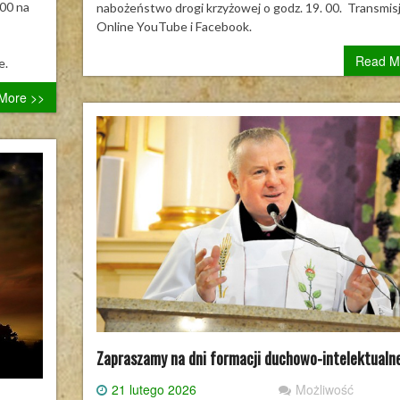
o
:00 na
nabożeństwo drogi krzyżowej o godz. 19. 00. Transmis
godz.
Online YouTube i Facebook.
cji
19.00,
Read M
et
e.
More >>
Zapraszamy na dni formacji duchowo-intelektualne
21 lutego 2026
Możliwość