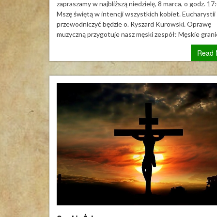
św.
zapraszamy w najbliższą niedzielę, 8 marca, o godz. 17
w
Mszę świętą w intencji wszystkich kobiet. Eucharystii
inten
przewodniczyć będzie o. Ryszard Kurowski. Oprawę
Kobi
muzyczną przygotuje nasz męski zespół: Męskie grani
Read 