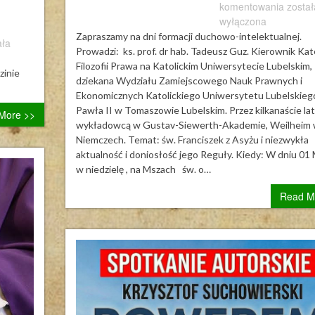
Zapra
komentowania
został
na
wyłączona
dni
Zapraszamy na dni formacji duchowo-intelektualnej.
kie
ała
formac
Prowadzi: ks. prof. dr hab. Tadeusz Guz. Kierownik Ka
ducho
Filozofii Prawa na Katolickim Uniwersytecie Lubelskim,
zinie
intele
dziekana Wydziału Zamiejscowego Nauk Prawnych i
Ekonomicznych Katolickiego Uniwersytetu Lubelskieg
Pawła II w Tomaszowie Lubelskim. Przez kilkanaście lat
More >>
wykładowcą w Gustav-Siewerth-Akademie, Weilheim
Niemczech. Temat: św. Franciszek z Asyżu i niezwykła
aktualność i doniosłość jego Reguły. Kiedy: W dniu 01
w niedzielę , na Mszach św. o…
Read M