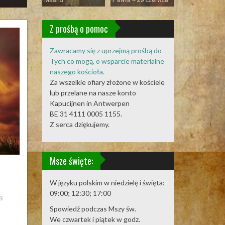
Z prośbą o pomoc
Zawracamy się z uprzejmą prośbą do
Tych co mogą, o wsparcie materialne
naszego kościoła.
Za wszelkie ofiary złożone w kościele
lub przelane na nasze konto
Kapucijnen in Antwerpen
BE 31 4111 0005 1155.
Z serca dziękujemy.
Msze święte:
W języku polskim w niedzielę i święta:
09:00; 12:30; 17:00
a
owa-
Spowiedź podczas Mszy św.
We czwartek i piątek w godz.