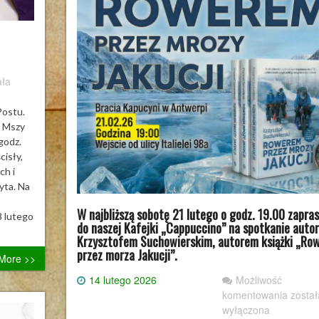
a
ała
elcowa
Postu.
e Mszy
godz.
cisły,
ch i
yta. Na
W najbliższą sobotę 21 lutego o godz. 19.00 zapra
8 lutego
do naszej Kafejki „Cappuccino” na spotkanie autor
Krzysztofem Suchowierskim, autorem książki „Ro
przez morza Jakucji”.
More >>
14 lutego 2026
Możliwość
W
komentowania
został
najbli
wyłączona