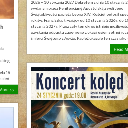
morza
2026 – 10 stycznia 2027 Dekretem z dnia 10 stycznia 20
Jakucji
wydanym przez Penitencjarię Apostolską z woli Jego
Świątobliwości papieża Leona XIV, Kościół ogłosił spec
rok św. Franciszka, trwający od 10 stycznia 2026 r. do 1
ch
stycznia 2027 r. Przez cały ten okres istnieje możliwość
uzyskania odpustu zupełnego z okazji osiemsetnej roc
śmierci Świętego z Asyżu. Papież ukazuje ten czas jako
aszamy
ała
Read M
ekcje:
dzieję
ić
ela 15
e
Smoleń
More >>
ich
ieję