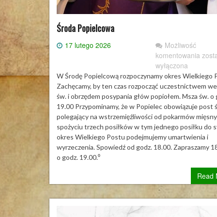
Środa Popielcowa
17 lutego 2026
Możliwość
Środ
komentowania
zost
Popi
wyłączona
W Środę Popielcową rozpoczynamy okres Wielkiego 
Zachęcamy, by ten czas rozpocząć uczestnictwem w
św. i obrzędem posypania głów popiołem. Msza św. o 
19.00 Przypominamy, że w Popielec obowiązuje post ś
polegający na wstrzemięźliwości od pokarmów mięsny
spożyciu trzech posiłków w tym jednego posiłku do s
okres Wielkiego Postu podejmujemy umartwienia i
wyrzeczenia. Spowiedź od godz. 18.00. Zapraszamy 1
o godz. 19.00.⁰
Read 