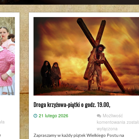
Droga krzyżowa-piątki o godz. 19.00,
21 lutego 2026
Możliwość
oszenie
Droga
ała
komentowania
został
krzyż
wyłączona
ę
piątki
e
Zapraszamy w każdy piątek Wielkiego Postu na